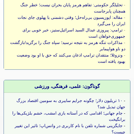
-
تحلیلگر حکومتی: تفاهم هرمز پایان بحران نیست؛ خطر جنگ
همچنان پابرجاست
-
مقاله: اپوزیسیون بی‌راه‌حل؛ وقتی دشمنی با پهلوی جای نجات
ایران را می‌گیرد
-
ترامپ: پیروزی عبدال السید اسرائیل‌ستیز، خبر خوبی برای
جمهوری‌خواهان است
-
مذاکرات تنگه هرمز به نتیجه نرسید؛ سپاه جنگ را برگزید/بازگشت
دو ناو هواپیمابر
-
ونزوئلا؛ منتقدان ترامپ اذعان می‌کنند که حق با او بود وضعیت
بهبود یافته است
گوناگون: علمی، فرهنگی، ورزشی
-
۱۰ تریلیون دلار؛ چگونه جرایم سایبری به سومین اقتصاد بزرگ
جهان تبدیل شد؟
-
جام جهانی؛ اقدامی که در آستانه بازی امشب، خشم بلژیکی‌ها را
برانگیخت
-
جایگزینی شماره تلفن با نام کاربری در واتس‌اپ؛ تاثیر این تغییر
چیست؟