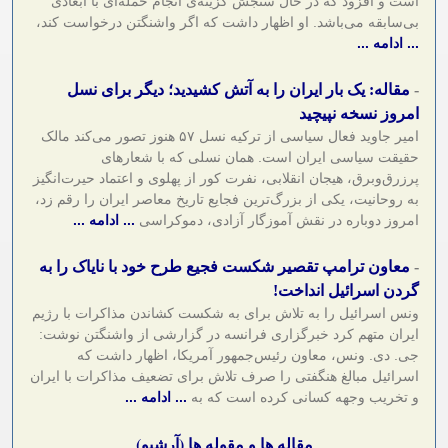
است و افزود که در حال سنجش گزینه‌ی انجام حمله‌ای با ابعادی
بی‌سابقه می‌باشد. او اظهار داشت که اگر واشنگتن درخواست کند،
... ادامه ...
-
مقاله: یک بار ایران را به آتش کشیدید؛ دیگر برای نسل
امروز نسخه نپیچید
امیر جاوید فعال سیاسی از ترکیه نسل ۵۷ هنوز تصور می‌کند مالک
حقیقت سیاسی ایران است. همان نسلی که با شعارهای
پرزرق‌وبرق، هیجان انقلابی، نفرت کور از پهلوی و اعتماد حیرت‌انگیز
به روحانیت، یکی از بزرگ‌ترین فجایع تاریخ معاصر ایران را رقم زد،
امروز دوباره در نقش آموزگار آزادی، دموکراسی
... ادامه ...
-
معاون ترامپ تقصیر شکست فجیع طرح خود با نایاک را به
گردن اسرائیل انداخت!
ونس اسرائیل را به تلاش برای به شکست کشاندن مذاکرات با رژیم
ایران متهم کرد خبرگزاری فرانسه در گزارشی از واشنگتن نوشت:
جی. دی. ونس، معاون رئیس‌جمهور آمریکا، اظهار داشت که
اسرائیل مبالغ هنگفتی را صرف تلاش برای تضعیف مذاکرات با ایران
و تخریب وجهه کسانی کرده است که به
... ادامه ...
مقاله ها و مقوله ها (آرشيو)