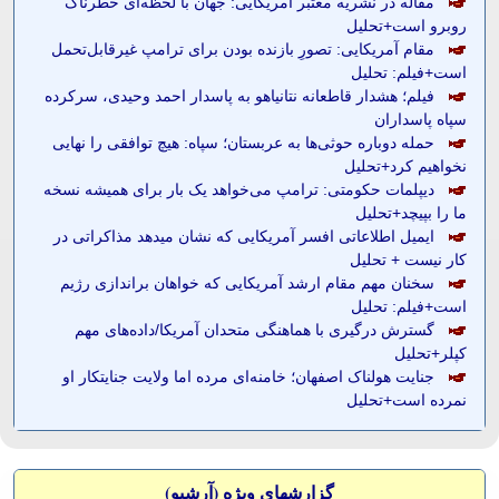
مقاله در نشریه معتبر آمریکایی: جهان با لحظه‌ای خطرناک
روبرو است+تحلیل
مقام آمریکایی: تصورِ بازنده بودن برای ترامپ غیرقابل‌تحمل
است+فیلم: تحلیل
فیلم؛ هشدار قاطعانه نتانیاهو به پاسدار احمد وحیدی، سرکرده
سپاه پاسداران
حمله دوباره حوثی‌ها به عربستان؛ سپاه: هیچ توافقی را نهایی
نخواهیم کرد+تحلیل
دیپلمات حکومتی: ترامپ می‌خواهد یک بار برای همیشه نسخه
ما را بپیچد+تحلیل
ایمیل اطلاعاتی افسر آمریکایی که نشان میدهد مذاکراتی در
کار نیست + تحلیل
سخنان مهم مقام ارشد آمریکایی که خواهان براندازی رژیم
است+فیلم: تحلیل
گسترش درگیری با هماهنگی متحدان آمریکا/داده‌های مهم
کپلر+تحلیل
جنایت هولناک اصفهان؛ خامنه‌ای مرده اما ولایت جنایتکار او
نمرده است+تحلیل
گزارشهای ویژه (آرشيو)