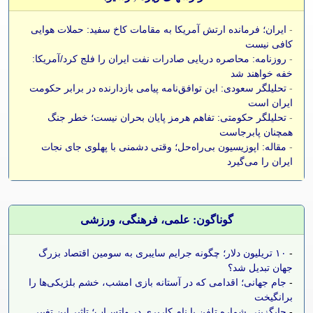
-
ایران؛ فرمانده ارتش آمریکا به مقامات کاخ سفید: حملات هوایی
کافی نیست
-
روزنامه: محاصره دریایی صادرات نفت ایران را فلج کرد/آمریکا:
خفه خواهند شد
-
تحلیلگر سعودی: این توافق‌نامه پیامی بازدارنده در برابر حکومت
ایران است
-
تحلیلگر حکومتی: تفاهم هرمز پایان بحران نیست؛ خطر جنگ
همچنان پابرجاست
-
مقاله: اپوزیسیون بی‌راه‌حل؛ وقتی دشمنی با پهلوی جای نجات
ایران را می‌گیرد
گوناگون: علمی، فرهنگی، ورزشی
-
۱۰ تریلیون دلار؛ چگونه جرایم سایبری به سومین اقتصاد بزرگ
جهان تبدیل شد؟
-
جام جهانی؛ اقدامی که در آستانه بازی امشب، خشم بلژیکی‌ها را
برانگیخت
-
جایگزینی شماره تلفن با نام کاربری در واتس‌اپ؛ تاثیر این تغییر