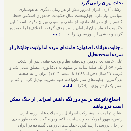
نجات ایران را می‌گیرد
ارشان آذری: ایران امروز بیش از هر زمان دیگری به هوشیاری
سیاسی نیاز دارد. چهل‌وهفت سال حکومت جمهوری اسلامی فقط
کشور را از نظر اقتصادی، اجتماعی و امنیتی ویران نکرده است؛ این
حکومت اعتماد میان ایرانیان را نیز هدف گرفته، اختلاف‌ها را عمیق‌تر
کرده و بخشی از اپوزیسیون را به
... ادامه ...
-
جنایت هولناک اصفهان؛ خامنه‌ای مرده اما ولایت جنایتکار او
نمرده است+تحلیل
علی خامنه‌ای، دومین ولی‌فقیه نظام ولایت فقیه، پس از انقلاب
شوم ۵۷ از یک طلبه‌ٔ ساده در مشهد به دیکتاتوری مطلق تبدیل شد و
قریب ۳۷ سال (خرداد ۱۳۶۸ تا اسفند ۱۴۰۴) ایران را به صحنه‌ٔ
بزرگ‌ترین جنایت‌های سازمان‌یافته علیه بشریت تبدیل کرد. او که بر
بستر یک ایدئولوژی بنیادگرا
... ادامه ...
-
اجماعِ نانوشته بر سرِ دور نگه داشتن اسرائیل از جنگ ممکن
است فرو بپاشد
اشاره ترامپ به مشارکت اسرائیل در حملات علیه رژیم ایران؛
رئیس‌جمهور آمریکا به وب‌سایت «اکسیوس» گفت که به‌طور جدی
در حال بررسی ازسرگیری عملیات‌های رزمی گسترده در ایران