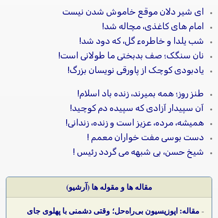
ای شیر دلان موقع خاموش شدن نیست
امام های کاغذی، مچاله شد!
شب یلدا و خاطرهء گل، که دود شد!
نان سنگک؛ صف بدبختی ما طولانی است!
یادبودی کوچک از پاورقی نویسان بزرگ!
طنز روز؛ همه بمیرند، زنده باد اسلام!
آن سپیدار آزادی که سپیده دم کوچید!
همیشه، مرده، عزیز است و زنده، زندانی!
دست بوسی مفت خواران معمم !
شیخ حسن، بی شبهه می گردد رئیس !
مقاله ها و مقوله ها (آرشيو)
-
مقاله: اپوزیسیون بی‌راه‌حل؛ وقتی دشمنی با پهلوی جای