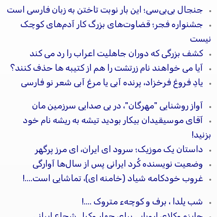
جنجال بی‌بی‌سی؛ این بار نوبت تاختن به زبان فارسی است
جشنواره فجر؛ قضاوت‌های بزرگ کار آدم‌های کوچک
نیست
کشف بزرگی که دوران جاهلیت اعراب را رد می کند
آیا می خواهند نام زرتشت را هم از کتیبه ها حذف کنند؟
یادِ فروغ فرخزاد، پرنده آبی یا مرغ آبی شعر نو فارسی
آواز روشنایی "مهرگان"، در بی صدایی سرزمین مان
آقای موسیقیدان بیکار بودید تیشه به ریشه نام خود
بزنید!
داستان یک موزیک؛ سرود ای ایران، ای مرز پرگهر
وضعیت نویسنده کُرد ایرانی پس از سال‌ها آوارگی
غروب خودکامه شیاد (خامنه ای)، تماشایی است....!
شب یلدا ، برف و کوچهء متروک ....!
جایزه وکلای اروپايی برای چهار وکیل شجاع ایرانی