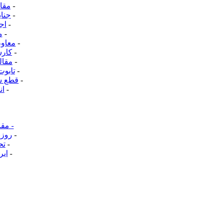
-
مقال
-
جنای
-
اج
-
م
-
معاون
-
کارش
-
مقال
-
تابوت
-
قطع سخ
-
ان
-
مقا
-
روزن
-
تح
-
ایر