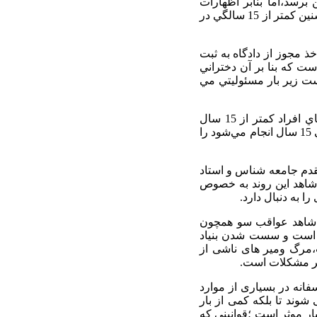
ر از ذهن برسد،اما بنابر اظهارات
مديركل آمار، اطلاعات جمعيتي و مهاجرت سازمان ثبت احوال در سال گذشته 7440 ازدواج در سنين كمتر از 15 سالگي در
 با اخذ مجوز از دادگاه به ثبت
ت كه بنا بر آن دختراني
ت زير بار مسئوليتي مي
علي اكبر محزون ، با بيان اينكه آمار ازدواج‌هاي كودكان زير 10 سال در كشور با آمار ازدواج‌هاي افراد كمتر از 15 سال
تجميع شده است، اظهار كرد: سازمان ثبت احوال تنها آمار ازدواج‌هايي را كه زير سن قانوني يعني 15 سال انجام مي‌شود را
ه قرایی مقدم جامعه شناس و استاد
 شاهد این روند به خصوص
 به دنبال دارد.
م شاهد عواقب سو همچون
ی است و سست شدن بنیاد
ت،مرگ ومیر های ناشی از
انه در بسیاری از موارد
وند تا بلکه کمی از بار
ار موثر است ؛قوانینی که