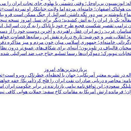
ه: اپوزیسیون بی‌راه‌حل؛ وقتی دشمنی با پهلوی جای نجات ایران را می‌
ت هولناک اصفهان؛ خامنه‌ای مرده اما ولایت جنایتکار او نمرده است+ت
ماعِ نانوشته بر سرِ دور نگه داشتن اسرائیل از جنگ ممکن است فرو بپ
قاله: یک بار ایران را به آتش کشیدید؛ دیگر برای نسل امروز نسخه نپیچی
 ترامپ تقصیر شکست فجیع طرح خود با نایاک را به گردن اسرائیل ان
ناسان عرب: رژیم ایران عقل راهبردی و آخرین دوست خود را از دست
ه؛ انقلاب شیر و خورشید: تاریخ درباره نقش این رسانه‌ها قضاوت خواهد
‌گردانی خامنه‌ای؛ جمهوری اسلامی میان خون مردم و میز مذاکره دف
نان قالیباف در تلویزیون؛ آینه‌ای برای شکاف‌های عمیق‌تر درون نظا
تخابات نیویورک؛ دموکرات‌ها رسما تسلیم جناح چپ ضد اسرائیلی شده ا
پربازدیدترین‌های امروز
له در نشریه معتیر آمریکایی: جهان با لحظه‌ای خطرناک روبرو است+تح
امه: محاصره دریایی صادرات نفت ایران را فلج کرد/آمریکا: خفه خواهن
لیلگر سعودی: این توافق‌نامه پیامی بازدارنده در برابر حکومت ایران ا
ان؛ فرمانده ارتش آمریکا به مقامات کاخ سفید: حملات هوایی کافی ن