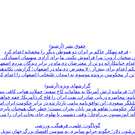
حقوق بشر (آرشيو)
-
فرقه تبهکار حاکم بر ایران دو هموطن دیگر را مخفیانه اعدام کرد
 سخنان آروین: مرا فراموش نکنید، ما برای آزادی میهنمان ایستادگی 
عدام جنایتکارانه دو تن از معترضان دی‌ماه در برابر دیدگان مردم اصفه
 اعدام برای بیش‌از ۷۰ معترض دی‌ماه در اصفهان؛ گزارشی تکاندهنده
تن از محکومین پرونده موسوم به (میدان علیخانی) اصفهان را اعدام کر
گزارشهای ویژه (آرشيو)
ان؛ فرمانده ارتش آمریکا به مقامات کاخ سفید: حملات هوایی کافی ن
امه: محاصره دریایی صادرات نفت ایران را فلج کرد/آمریکا: خفه خواهن
لیلگر سعودی: این توافق‌نامه پیامی بازدارنده در برابر حکومت ایران ا
لگر حکومتی: تفاهم هرمز پایان بحران نیست؛ خطر جنگ همچنان پابر
ه: اپوزیسیون بی‌راه‌حل؛ وقتی دشمنی با پهلوی جای نجات ایران را می‌
گوناگون: علمی، فرهنگی، ورزشی