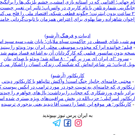
م جهانی؛ اقدامی که در آستانه بازی امشب، خشم بلژیکی‌ها را برانگی
جایگزینی شماره تلفن با نام کاربری در واتس‌اپ؛ تاثیر این تغییر چیست
ونه قطعی شبکه، اقتصاد ملی را فلج می‌کند؟
خوان شاهزاده رضا پهلوی برای اعتراض همزمان با تابوت‌گردانی خامنه
ادبیات و فرهنگ (آرشيو)
نهم شب یلدای قسطی در حاکمیت سیاه ملایان؛ پایان شب سیه سیپد ا
-
فیلم؛ خواننده اپرا که مجذوب موسیقی محلی ایران بود: ویدئو را ببینید
سخه بدون سانسور فیلمی که کارگردانان آن به اشاعه فساد متهم شدن
-
سرود "ای ایران ای مرز پر گهر" ۸۰ ساله شد؛ ویدئو با صدای بنان
وبل ادبیات؛ نثر شاعرانه‌اش که شکنندگی زندگی انسان را آشکار می‌کن
کاريکاتور (آرشيو)
-
مجتبی خامنه‌ای جانباز جنگ است! واکنش نتانیاهو با کاریکاتور دیدنی
ریکاتوری که خامنه‌ای به توییت خود در مورد ترامپ در ایکس پیوست ک
برادر بانوی ورزشکاری که حجاب را برداشت: بال‌های خواهرم را چیدند!
ریکاتور اسرائیلی؛ حزب‌الله در بخش مراقبت‌های ویژه بستری شده ا
-
کاریکاتور؛ هر موقع این عصا را دست آقا دیدید یعنی بدجوری ترسیده
به ایران پرس نیوز بپیوندید