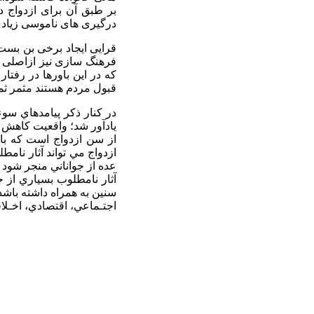
بر طبق آن برای ازدواج د
درگیری های ناموسی زیادی
قرایی ایجاد برخی بن بست 
فرهنگ سازی نیز ازاصلی تر
که در این باورها در رفتا
قبول مردم هستند مثمر ثم
در کنار ذکر پيامدهاي سوء 
يادآور شد؛ واقعيت کاهش 
از سن ازدواج است که با 
ازدواج مي تواند آثار نام
عده از جواناني منجر شود ک
آثار نامطلوب بسياري از جم
سنين به همراه داشته باش
اجتـماعي، اقتصادي، اخـلاق