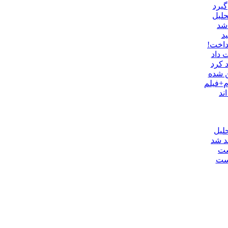
گیرد
حلیل
اشد
د
داخت!
 داد
 کرد
ن شده
م+فیلم
ند
لیل
د شد
ست
یست