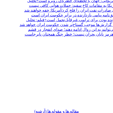
مریکایی: جهان با لحظه‌ای خطرناک روبرو است+تحلیل
ریکا به مقامات کاخ سفید: حملات هوایی کافی نیست
 صادرات نفت ایران را فلج کرد/آمریکا: خفه خواهند شد
ق‌نامه پیامی بازدارنده در برابر حکومت ایران است
زنده بودن برای ترامپ غیرقابل‌تحمل است+فیلم: تحلیل
 گزارش‌ها موجب گستاخ‌تر شدن حکومت ایران خواهد شد
‌توانند به این روال ادامه دهند؛ صدای انفجار در قشم
 هرمز پایان بحران نیست؛ خطر جنگ همچنان پابرجاست
مقاله ها و مقوله ها (آرشيو)