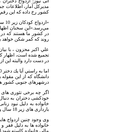
كشور رخ داده كه اين رقم براي س
«ازد
مي‌رسد.»اين سخنان اظهار
در كشور ما هستند كه در
روند كه كمر شكن خواهد بو
در دست دارد والبته اين ازد
دانشگاه که از این مقوله
درشهرهای جنوبی کشور هستی
اگر چه برخی تئوری های 
خودکشی دختران به دنبال
خانواده به دلیل نبود زن
بارداری های زیر 18 سال و تولد فرزندانی نارس وافزایش فساد و رابطه های نامشروع و....از دیگر مشکلات است.
وی وجود چنین ازدواج های
خانواده ها به دلیل فقر 
مالی خانواده کاسته شود.ا