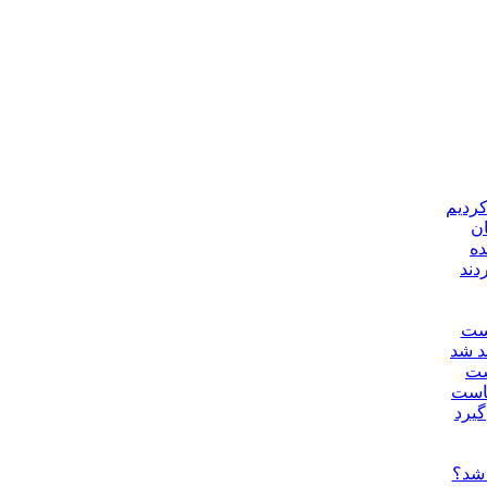
کردیم
ان
دند
یست
د شد
ست
جاست
گیرد