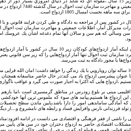
آتی نیوز: ازدواج دختران زير 15 سال ،مقوله اي كه شايد در دنياي امروزي بسيار دو
ه ماهه نخست امسال 1805 ازدواج است.
واج‌ كودكان زير 10 سال در كشور پس از مراجعه به دادگاه و طي كردن فرايند قانوني و
ات مديركل آمار، اطلاعات جمعيتي و مهاجرت سازمان ثبت احوال اس
 سن وسالي كه هم سن و سالان آنها تمام دغدغه اشان يك عروسك اس
د.
واج‌ها با مجوز دادگاه به ثبت مي‌رسد.
اما به راستي آيا يك دختر 10 ساله توان رويارويي با يك زندگي را خواهد داشت؛ امان الل
 با عنوان پیشرسی ازدواج یاد می کند:در حال حاضر متاسفانه همچنان
م ،ازدواج هایی که اکثرا به اجبار صورت می گیرد و عواقب ناگواری را
اقلیمی مبنی بر بلوغ زودرس در مناطق گرمسیری است ،اما بازه
 این ازدواج ها هستیم.پیامد های سوء که ملموس ترین آنها خودکش
انی که آمادگی ساماندهی امور را دارا باشد،پایین ماندن سطح تحصیلا
ی را ناشی از فقر فرهنگی و اقتصادی می دانست در ادامه افزود:متاسف
و مشکلات اقتصادی حاضر به ازدواج دختران خود در سن های پایین می ش
لبته قوانین قومی و قبیله ای که در برخی از نواحی حاکم است نیز بسی