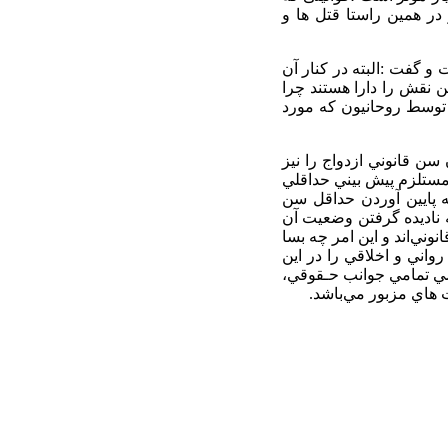
در همین راستا قتل ها و
و گفت :البته در کنار آن
ن نقش را دارا هستند چرا
ن توسط روحانیون که مورد
 سن قانوني ازدواج را نيز
ستلزم پيش­ بيني حداقلي
ه پايين آوردن حداقل سن
ه ناديده گرفتن وضعيت آن
وني‌اند و اين امر چه بسا
رواني و اخلاقي را در اين
سي تمامي جوانب حـقوقي،
­ هاي مزبور مي‌باشد.