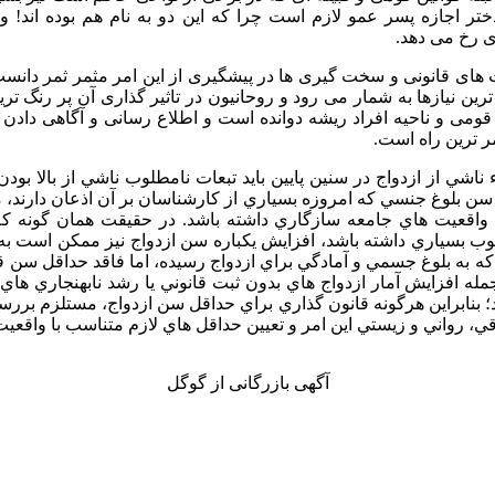
ختر اجازه پسر عمو لازم است چرا که این دو به نام هم بوده اند! و 
 رخ می دهد.
های قانونی و سخت گیری ها در پیشگیری از این امر مثمر ثمر دانست 
ین نیازها به شمار می رود و روحانیون در تاثیر گذاری آن پر رنگ تری
ر قومی و ناحیه افراد ریشه دوانده است و اطلاع رسانی و آگاهی داد
ر ترین راه است.
ناشي از ازدواج در سنين پايين بايد تبعات نامطلوب ناشي از بالا بودن
سن بلوغ جنسي که امروزه بسياري از کارشناسان بر آن اذعان دارند، م
واقعيت­ هاي جامعه سازگاري داشته باشد. در حقيقت همان­ گونه ک
طلوب بسياري داشته باشد، افزايش يک­باره سن ازدواج نيز ممکن است ب
ه به بلوغ جسمي و آمادگي براي ازدواج رسيده، اما فاقد حداقل سن قان
له افزايش آمار ازدواج هاي بدون ثبت قانوني يا رشد نابهنجاري­ هاي 
د؛ بنابراين هرگونه قانون گذاري براي حداقل سن ازدواج، مستلزم برر
ي، رواني و زيستي اين امر و تعيين حداقل­ هاي لازم متناسب با واقعيت
آگهی بازرگانی از گوگل