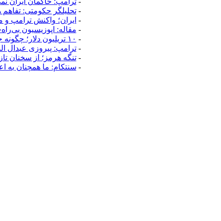
-
ترامپ: حاکمان ایران نمی
-
تحلیلگر حکومتی: تفاهم
-
ایران؛ واکنش ترامپ و م
-
مقاله: اپوزیسیون بی‌راه
-
۱۰ تریلیون دلار؛ چگونه جرایم سایبری به سومین اقتصاد بزرگ جهان تبدیل شد؟
-
ترامپ: پیروزی عبدال ال
-
تنگه هرمز؛ از سخنان تا
-
سنتکام: ما همچنان به اع