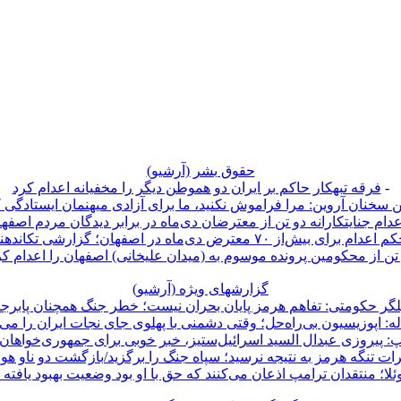
حقوق بشر (آرشيو)
-
فرقه تبهکار حاکم بر ایران دو هموطن دیگر را مخفیانه اعدام کرد
 سخنان آروین: مرا فراموش نکنید، ما برای آزادی میهنمان ایستادگی 
عدام جنایتکارانه دو تن از معترضان دی‌ماه در برابر دیدگان مردم اصفه
 اعدام برای بیش‌از ۷۰ معترض دی‌ماه در اصفهان؛ گزارشی تکاندهنده
تن از محکومین پرونده موسوم به (میدان علیخانی) اصفهان را اعدام کر
گزارشهای ویژه (آرشيو)
لگر حکومتی: تفاهم هرمز پایان بحران نیست؛ خطر جنگ همچنان پابر
ه: اپوزیسیون بی‌راه‌حل؛ وقتی دشمنی با پهلوی جای نجات ایران را می‌
: پیروزی عبدال السید اسرائیل‌ستیز، خبر خوبی برای جمهوری‌خواها
ات تنگه هرمز به نتیجه نرسید؛ سپاه جنگ را برگزید/بازگشت دو ناو هواپ
ئلا؛ منتقدان ترامپ اذعان می‌کنند که حق با او بود وضعیت بهبود یافته