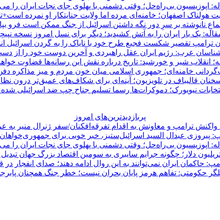
ه: اپوزیسیون بی‌راه‌حل؛ وقتی دشمنی با پهلوی جای نجات ایران را می‌
ت هولناک اصفهان؛ خامنه‌ای مرده اما ولایت جنایتکار او نمرده است+ت
ماعِ نانوشته بر سرِ دور نگه داشتن اسرائیل از جنگ ممکن است فرو بپ
قاله: یک بار ایران را به آتش کشیدید؛ دیگر برای نسل امروز نسخه نپیچی
 ترامپ تقصیر شکست فجیع طرح خود با نایاک را به گردن اسرائیل ان
ناسان عرب: رژیم ایران عقل راهبردی و آخرین دوست خود را از دست
ه؛ انقلاب شیر و خورشید: تاریخ درباره نقش این رسانه‌ها قضاوت خواهد
‌گردانی خامنه‌ای؛ جمهوری اسلامی میان خون مردم و میز مذاکره دف
نان قالیباف در تلویزیون؛ آینه‌ای برای شکاف‌های عمیق‌تر درون نظا
تخابات نیویورک؛ دموکرات‌ها رسما تسلیم جناح چپ ضد اسرائیلی شده ا
پربازدیدترین‌های امروز
 واکنش ترامپ و معاونش به اقدام تفرقه‌افکنان/سفر ژنرال منیر به ع
: پیروزی عبدال السید اسرائیل‌ستیز، خبر خوبی برای جمهوری‌خواها
ه: اپوزیسیون بی‌راه‌حل؛ وقتی دشمنی با پهلوی جای نجات ایران را می‌
مپ: حاکمان ایران نمی‌توانند به این روال ادامه دهند؛ صدای انفجار در 
لگر حکومتی: تفاهم هرمز پایان بحران نیست؛ خطر جنگ همچنان پابر