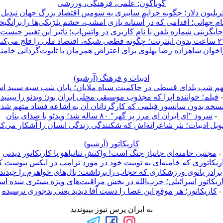
گوناگون: علمی، فرهنگی، ورزشی
م جهانی؛ اقدامی که در آستانه بازی امشب، خشم بلژیکی‌ها را برانگی
جایگزینی شماره تلفن با نام کاربری در واتس‌اپ؛ تاثیر این تغییر چیست
ونه قطعی شبکه، اقتصاد ملی را فلج می‌کند؟
خوان شاهزاده رضا پهلوی برای اعتراض همزمان با تابوت‌گردانی خامنه
ادبیات و فرهنگ (آرشيو)
نهم شب یلدای قسطی در حاکمیت سیاه ملایان؛ پایان شب سیه سیپد ا
-
فیلم؛ خواننده اپرا که مجذوب موسیقی محلی ایران بود: ویدئو را ببینید
سخه بدون سانسور فیلمی که کارگردانان آن به اشاعه فساد متهم شدن
-
سرود "ای ایران ای مرز پر گهر" ۸۰ ساله شد؛ ویدئو با صدای بنان
وبل ادبیات؛ نثر شاعرانه‌اش که شکنندگی زندگی انسان را آشکار می‌کن
کاريکاتور (آرشيو)
-
مجتبی خامنه‌ای جانباز جنگ است! واکنش نتانیاهو با کاریکاتور دیدنی
ریکاتوری که خامنه‌ای به توییت خود در مورد ترامپ در ایکس پیوست ک
برادر بانوی ورزشکاری که حجاب را برداشت: بال‌های خواهرم را چیدند!
ریکاتور اسرائیلی؛ حزب‌الله در بخش مراقبت‌های ویژه بستری شده ا
-
کاریکاتور؛ هر موقع این عصا را دست آقا دیدید یعنی بدجوری ترسیده
به ایران پرس نیوز بپیوندید