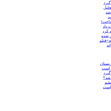
گیرد
حلیل
اشد
د
داخت!
 داد
 کرد
ن شده
م+فیلم
ند
ربستان
ن است
گیرد
قشم
جاست