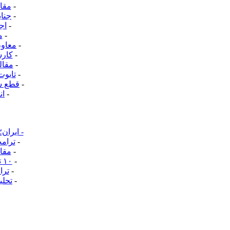
-
مقال
-
جنای
-
اج
-
م
-
معاون
-
کارش
-
مقال
-
تابوت
-
قطع سخ
-
ان
-
ایران؛
-
ترامپ
-
مقال
-
۱۰ تریلیون دلار؛ چگونه جرایم سایبری به سومین اقتصاد بزرگ جهان تبدیل شد؟
-
ترا
-
تحلی