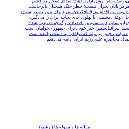
‌توانند به این روال ادامه دهند؛ صدای انفجار در قشم
 هرمز پایان بحران نیست؛ خطر جنگ همچنان پابرجاست
عاونش به اقدام تفرقه‌افکنان/سفر ژنرال منیر به عربستان
‌حل؛ وقتی دشمنی با پهلوی جای نجات ایران را می‌گیرد
سید اسرائیل‌ستیز، خبر خوبی برای جمهوری‌خواهان است
زه ترامپ چنین برمیآید که توافقی به دست نیامده است
مال محاصره علیه رژیم ایران ادامه می‌دهیم
مقاله ها و مقوله ها (آرشيو)