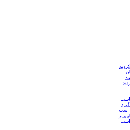
کردیم
ان
دند
جاست
گیرد
ن است
یمابر
 است