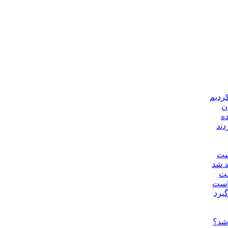
کردیم
ن
دند
یست
د شد
ست
جاست
گیرد