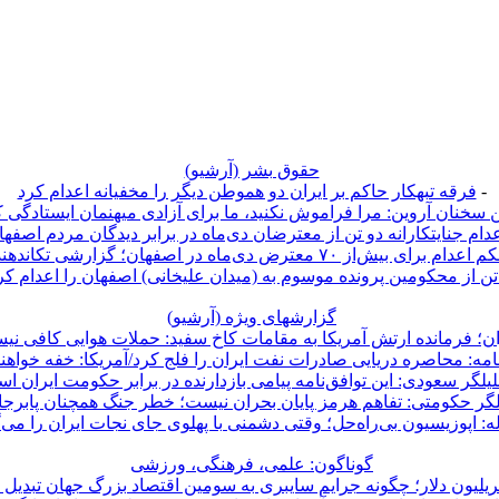
حقوق بشر (آرشيو)
-
فرقه تبهکار حاکم بر ایران دو هموطن دیگر را مخفیانه اعدام کرد
 سخنان آروین: مرا فراموش نکنید، ما برای آزادی میهنمان ایستادگی 
دام جنایتکارانه دو تن از معترضان دی‌ماه در برابر دیدگان مردم اصفها
اعدام برای بیش‌از ۷۰ معترض دی‌ماه در اصفهان؛ گزارشی تکاندهنده
تن از محکومین پرونده موسوم به (میدان علیخانی) اصفهان را اعدام کر
گزارشهای ویژه (آرشيو)
ان؛ فرمانده ارتش آمریکا به مقامات کاخ سفید: حملات هوایی کافی ن
امه: محاصره دریایی صادرات نفت ایران را فلج کرد/آمریکا: خفه خواهن
لیلگر سعودی: این توافق‌نامه پیامی بازدارنده در برابر حکومت ایران ا
لگر حکومتی: تفاهم هرمز پایان بحران نیست؛ خطر جنگ همچنان پابر
ه: اپوزیسیون بی‌راه‌حل؛ وقتی دشمنی با پهلوی جای نجات ایران را می‌
گوناگون: علمی، فرهنگی، ورزشی