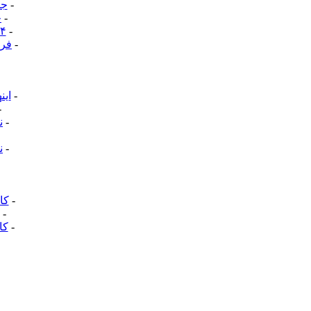
-
جا
-
ج
-
۲۴ ساعت بدون اینترنت؛ چگونه قطع
-
فرا
-
این
-
-
ن
-
ن
-
کا
-
-
کا