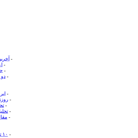
-
آخرین
-
اع
-
حکم 
-
دو 
-
ایر
-
روزن
-
تح
-
تحلی
-
مقال
-
۱۰ تریلیون دلار؛ چگونه جرایم سایبری به سومین اقتصاد بزرگ جهان تبدیل شد؟