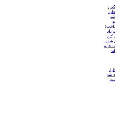
گیرد
حلیل
شد
د
داخت!
 داد
 کرد
ن شده
م+فیلم
ند
لیل
د شد
یست