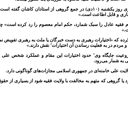
به گزارش ایرنا٬ آقای نمازی روز یکشنبه (۱۰دی) در جمع گروهی از استادان ک
اری و قابل اطاعت است.»
 فقیه عادل را سبک شمارد، حکم امام معصوم را رد کرده است» چرا
.»
ده که «اختیارات رهبری به دست خبرگان یا ملت به رهبری تفویض نمی‌
 در به فعلیت رساندن آن اختیارات٬ نقش دارند.»
موضوع ولایت فقیه٬ مشروعیت جایگاه وی٬ حدود اختیارات این مقام و عملک
 به شمار می‌رود.
ایت علی خامنه‌ای در جمهوری اسلامی مجازات‌های گوناگونی دارد.
 یا گروهی که متهم به مخالفت با ولایت‌ فقیه شود از بسیاری از ح