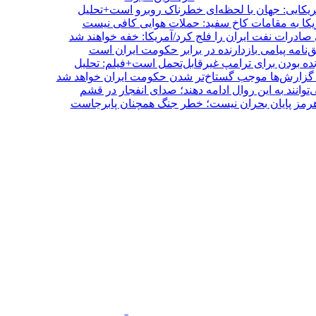
مریکایی: جهان با لحظه‌ای خطرناک روبرو است+تحلیل
ریکا به مقامات کاخ سفید: حملات هوایی کافی نیست
صادرات نفت ایران را فلج کرد/آمریکا: خفه خواهند شد
ق‌نامه پیامی بازدارنده در برابر حکومت ایران است
زنده بودن برای ترامپ غیرقابل‌تحمل است+فیلم: تحلیل
 گزارش‌ها موجب گستاخ‌تر شدن حکومت ایران خواهد شد
توانند به این روال ادامه دهند؛ صدای انفجار در قشم
هرمز پایان بحران نیست؛ خطر جنگ همچنان پابرجاست