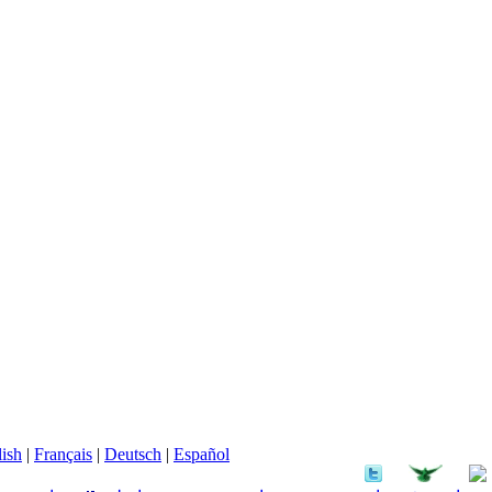
ish
|
Français
|
Deutsch
|
Español