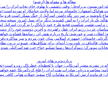
مقاله ها و مقوله ها (آرشيو)
ه: اپوزیسیون بی‌راه‌حل؛ وقتی دشمنی با پهلوی جای نجات ایران را می‌
ت هولناک اصفهان؛ خامنه‌ای مرده اما ولایت جنایتکار او نمرده است+ت
اعِ نانوشته بر سرِ دور نگه داشتن اسرائیل از جنگ ممکن است فرو بپا
قاله: یک بار ایران را به آتش کشیدید؛ دیگر برای نسل امروز نسخه نپیچی
 ترامپ تقصیر شکست فجیع طرح خود با نایاک را به گردن اسرائیل ان
ناسان عرب: رژیم ایران عقل راهبردی و آخرین دوست خود را از دست
ه؛ انقلاب شیر و خورشید: تاریخ درباره نقش این رسانه‌ها قضاوت خواهد
‌گردانی خامنه‌ای؛ جمهوری اسلامی میان خون مردم و میز مذاکره دف
نان قالیباف در تلویزیون؛ آینه‌ای برای شکاف‌های عمیق‌تر درون نظا
تخابات نیویورک؛ دموکرات‌ها رسما تسلیم جناح چپ ضد اسرائیلی شده ا
پربازدیدترین‌های امروز
له در نشریه معتبر آمریکایی: جهان با لحظه‌ای خطرناک روبرو است+تح
امه: محاصره دریایی صادرات نفت ایران را فلج کرد/آمریکا: خفه خواهن
ان؛ فرمانده ارتش آمریکا به مقامات کاخ سفید: حملات هوایی کافی ن