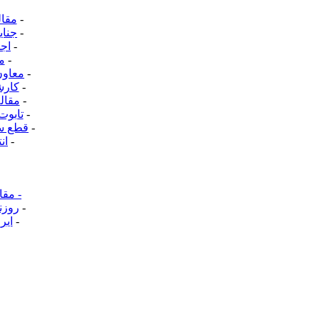
-
مقال
-
جنای
-
اجم
-
م
-
معاون
-
کارش
-
مقال
-
تابوت
-
قطع سخ
-
ان
-
مقا
-
روزن
-
ایر