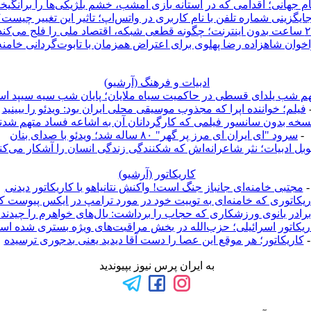
م جهانی؛ اقدامی که در آستانه بازی امشب، خشم بلژیکی‌ها را برانگی
ایگزینی شماره تلفن با نام کاربری در واتس‌اپ؛ تاثیر این تغییر چیست
ی شبکه، اقتصاد ملی را فلج می‌کند؟
خوان شاهزاده رضا پهلوی برای اعتراض همزمان با تابوت‌گردانی خامنه
ادبیات و فرهنگ (آرشيو)
هم شب یلدای قسطی در حاکمیت سیاه ملایان؛ پایان شب سیه سیپد ا
فیلم؛ خواننده اپرا که مجذوب موسیقی محلی ایران بود: ویدئو را ببینید
سخه بدون سانسور فیلمی که کارگردانان آن به اشاعه فساد متهم شدن
-
سرود "ای ایران ای مرز پر گهر" ۸۰ ساله شد؛ ویدئو با صدای بنان
وبل ادبیات؛ نثر شاعرانه‌اش که شکنندگی زندگی انسان را آشکار می‌کن
کاريکاتور (آرشيو)
-
مجتبی خامنه‌ای جانباز جنگ است! واکنش نتانیاهو با کاریکاتور دیدنی
ریکاتوری که خامنه‌ای به توییت خود در مورد ترامپ در ایکس پیوست ک
برادر بانوی ورزشکاری که حجاب را برداشت: بال‌های خواهرم را چیدند!
ریکاتور اسرائیلی؛ حزب‌الله در بخش مراقبت‌های ویژه بستری شده ا
-
کاریکاتور؛ هر موقع این عصا را دست آقا دیدید یعنی بدجوری ترسیده
به ایران پرس نیوز بپیوندید