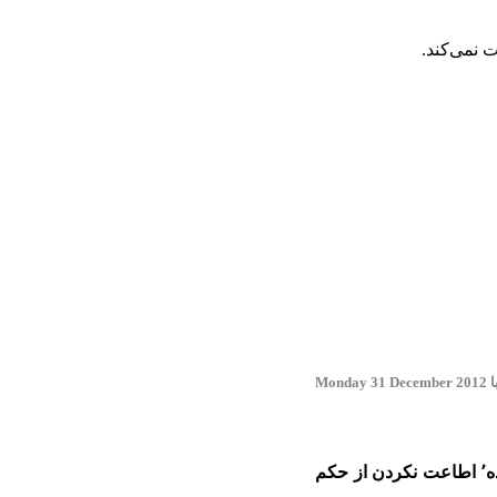
 نمی‌کند.
دیگربان: عبدالنبی نمازی٬ امام جمعه کاشان می‌گوید اختیارات رهبری از سوی خدا «تفویض» شده٬ اطاعت نکردن از حکم